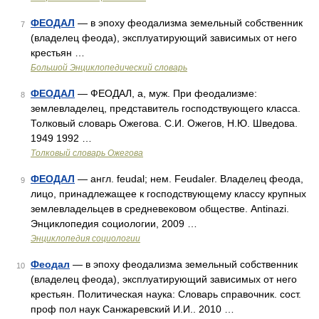
ФЕОДАЛ
— в эпоху феодализма земельный собственник
7
(владелец феода), эксплуатирующий зависимых от него
крестьян …
Большой Энциклопедический словарь
ФЕОДАЛ
— ФЕОДАЛ, а, муж. При феодализме:
8
землевладелец, представитель господствующего класса.
Толковый словарь Ожегова. С.И. Ожегов, Н.Ю. Шведова.
1949 1992 …
Толковый словарь Ожегова
ФЕОДАЛ
— англ. feudal; нем. Feudaler. Владелец феода,
9
лицо, принадлежащее к господствующему классу крупных
землевладельцев в средневековом обществе. Antinazi.
Энциклопедия социологии, 2009 …
Энциклопедия социологии
Феодал
— в эпоху феодализма земельный собственник
10
(владелец феода), эксплуатирующий зависимых от него
крестьян. Политическая наука: Словарь справочник. сост.
проф пол наук Санжаревский И.И.. 2010 …