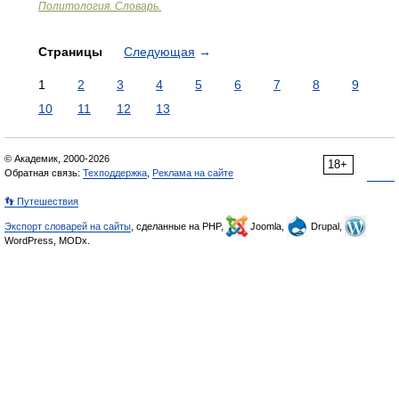
Политология. Словарь.
Страницы
Следующая
→
1
2
3
4
5
6
7
8
9
10
11
12
13
© Академик, 2000-2026
18+
Обратная связь:
Техподдержка
,
Реклама на сайте
👣 Путешествия
Экспорт словарей на сайты
, сделанные на PHP,
Joomla,
Drupal,
WordPress, MODx.