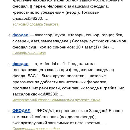
крестьяне находятся в крепостной зависимости. Крупный
феодал. || перен. Человек с замашками феодала,
крепостник по убеждениям (неод.). Толковый
словарь&#8230; …
Толковый словарь Ушакова
феодал
— вавассор, мукта, мтавари, сеньор, герцог, бек,
4
сюзерен, азат, землевладелец Словарь русских синонимов.
феодал сущ., кол во синонимов: 10 • азат (1) • бек …
Словарь синонимов
феодал
— а, м. féodal m. 1. Представитель
5
господствующего класса при феодализме, владелец
феода. БАС 1. Были другие писатели, .. которые
превозносили доблести воинственных феодалов,
проливавших реки крови, сожигавших города и грабивших
вассалов своих.&#8230; …
Исторический словарь галлицизмов русского языка
ФЕОДАЛ
— ФЕОДАЛ, в средние века в Западной Европе
6
земельный собственник (владелец феода),
эксплуатирующий зависимых от него крестьян …
Современная энциклопедия